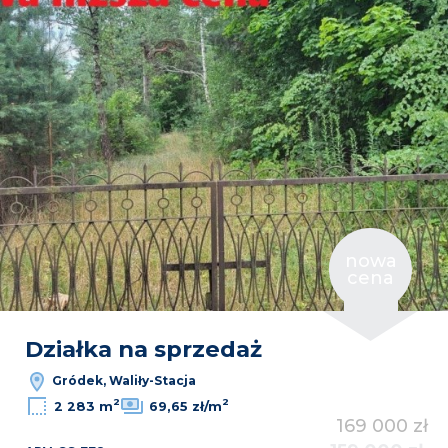
nowa
cena
Działka na sprzedaż
Gródek, Waliły-Stacja
2
2
2 283 m
69,65 zł/m
169 000 zł