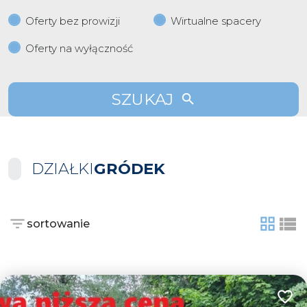
Oferty bez prowizji
Wirtualne spacery
Oferty na wyłączność
SZUKAJ
DZIAŁKI
GRÓDEK
sortowanie
tabela
list
Dodaj