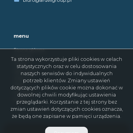
biuro@ardvilgroup.pl
menu
Strona główna
O firmie
Ta strona wykorzystuje pliki cookies w celach
Oferty
statystycznych oraz w celu dostosowania
Zgłoszenia
naszych serwisów do indywidualnych
Ulubione
potrzeb klientów. Zmiany ustawień
Blog
dotyczących plików cookie można dokonać w
Kontakt
dowolnej chwili modyfikując ustawienia
Rodo
przeglądarki. Korzystanie z tej strony bez
zmian ustawień dotyczących cookies oznacza,
że będą one zapisane w pamięci urządzenia.
ARDVIL GROUP © 2026