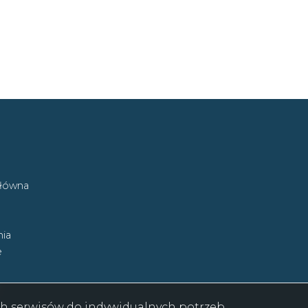
główna
ia
e
ych serwisów do indywidualnych potrzeb