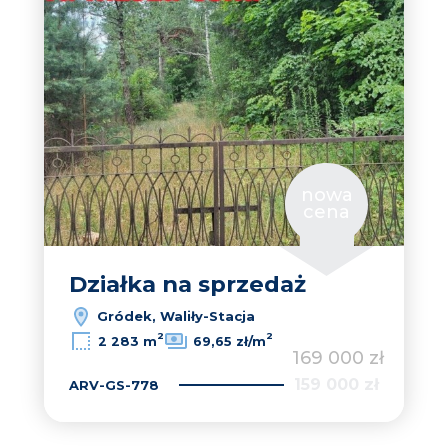
nowa
cena
Działka na sprzedaż
Gródek, Waliły-Stacja
2
2
2 283 m
69,65 zł/m
169 000 zł
159 000 zł
ARV-GS-778