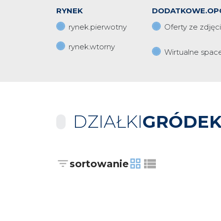
RYNEK
DODATKOWE.OP
rynek.pierwotny
Oferty ze zdjęc
rynek.wtorny
Wirtualne spac
DZIAŁKI
GRÓDE
sortowanie
tabela
lista