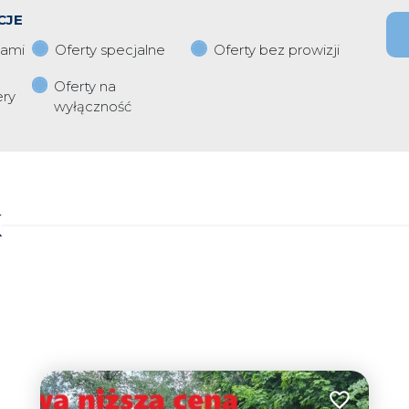
CJE
iami
Oferty specjalne
Oferty bez prowizji
Oferty na
ery
wyłączność
K
Dodaj do u