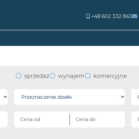
+48 602 332 863
orite
sprzedaz
wynajem
komercyjne