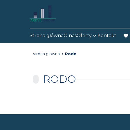
Strona główna
O nas
Oferty
Kontakt
fav
strona.glowna
Rodo
RODO