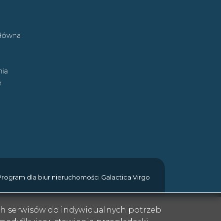
główna
ia
e
Program dla biur nieruchomości
Galactica Virgo
ych serwisów do indywidualnych potrzeb