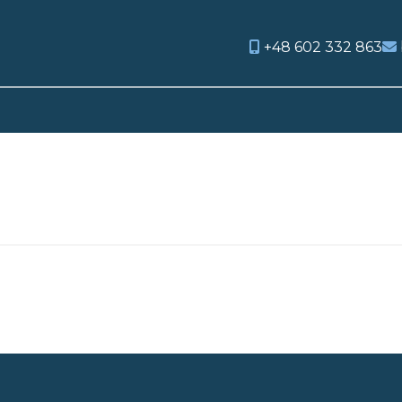
+48 602 332 863
orite