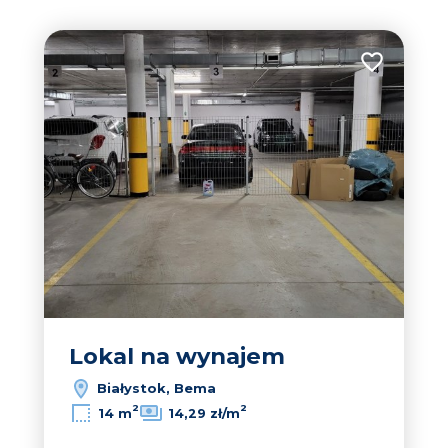
Dodaj do u
Lokal na wynajem
Białystok, Bema
2
2
14 m
14,29 zł/m