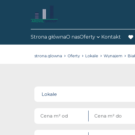
Strona główna
O nas
Oferty
Kontakt
fav
strona.glowna
Oferty
Lokale
Wynajem
Bia