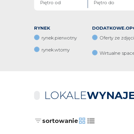
RYNEK
DODATKOWE.OP
rynek.pierwotny
Oferty ze zdjęc
rynek.wtorny
Wirtualne spac
LOKALE
WYNAJE
sortowanie
tabela
lista