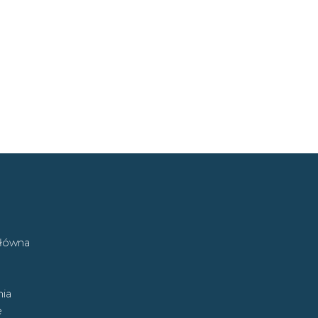
główna
ia
e