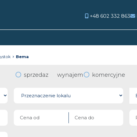
+48 602 332 863
orite
łystok
Bema
sprzedaz
wynajem
komercyjne