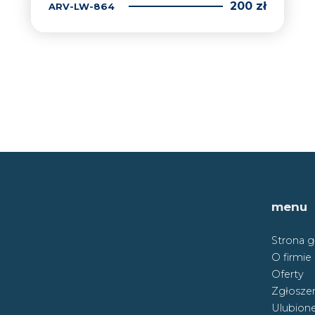
200 zł
ARV-LW-864
menu
Strona 
O firmie
Oferty
Zgłoszen
Ulubion