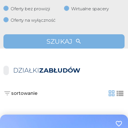
Oferty bez prowizji
Wirtualne spacery
Oferty na wyłączność
SZUKAJ
DZIAŁKI
ZABŁUDÓW
sortowanie
tabela
list
Dodaj