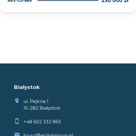
230 000 zł
ARV-GS-669
Białystok
ul. Piękna 1
15-282 Białystok
+48 602 332 863
biuro@ardvilgroup.pl