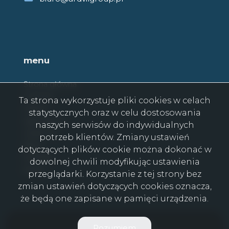
menu
Strona główna
O firmie
Ta strona wykorzystuje pliki cookies w celach
Oferty
statystycznych oraz w celu dostosowania
Zgłoszenia
naszych serwisów do indywidualnych
Ulubione
potrzeb klientów. Zmiany ustawień
Blog
dotyczących plików cookie można dokonać w
Kontakt
dowolnej chwili modyfikując ustawienia
Rodo
przeglądarki. Korzystanie z tej strony bez
zmian ustawień dotyczących cookies oznacza,
że będą one zapisane w pamięci urządzenia.
ARDVIL GROUP © 2026
Rozumiem