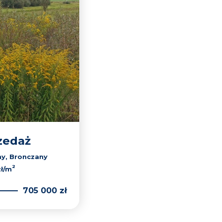
zedaż
ny, Bronczany
2
zł/m
705 000 zł