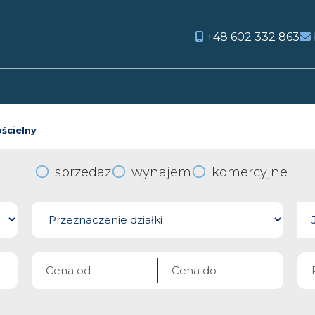
+48 602 332 863
orite
ścielny
sprzedaz
wynajem
komercyjne