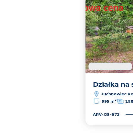
Oferta na wyłączność
Działka na
Juchnowiec Ko
2
995 m
298
ARV-GS-872