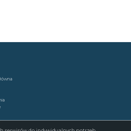
główna
ia
e
ych serwisów do indywidualnych potrzeb