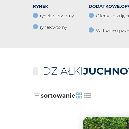
RYNEK
DODATKOWE.OP
rynek.pierwotny
Oferty ze zdjęc
rynek.wtorny
Wirtualne spac
DZIAŁKI
JUCHNO
sortowanie
tabela
lista