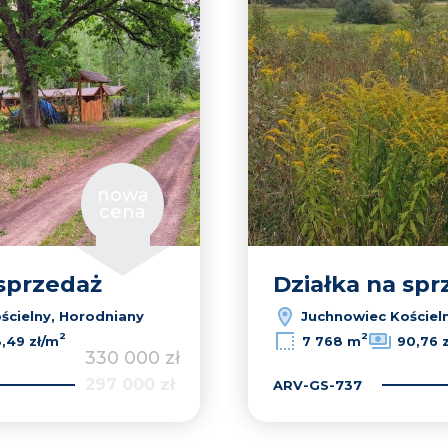
nowa
cena
 sprzedaż
Działka na spr
ścielny, Horodniany
Juchnowiec Kościel
2
2
,49 zł/m
7 768 m
90,76 
330 000 zł
297 000 zł
ARV-GS-737