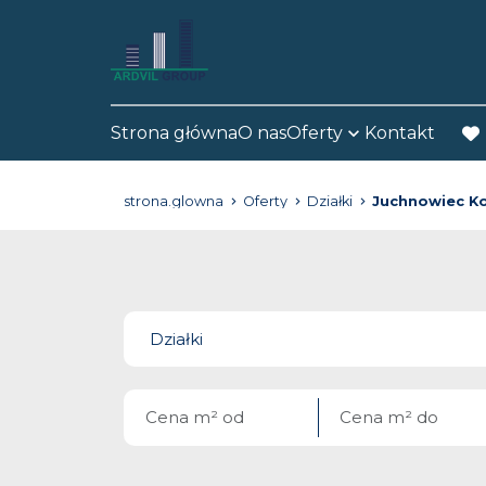
Strona główna
O nas
Oferty
Kontakt
fav
strona.glowna
Oferty
Działki
Juchnowiec Ko