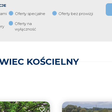
CJE
iami
Oferty specjalne
Oferty bez prowizji
Oferty na
ery
wyłączność
WIEC KOŚCIELNY
Dodaj do ulubionych