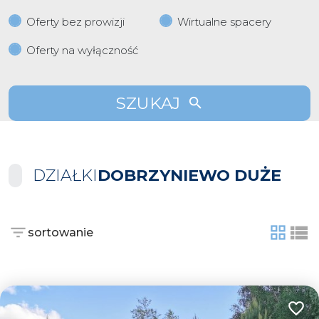
Oferty bez prowizji
Wirtualne spacery
Oferty na wyłączność
SZUKAJ
DZIAŁKI
DOBRZYNIEWO DUŻE
sortowanie
tabela
list
Dodaj