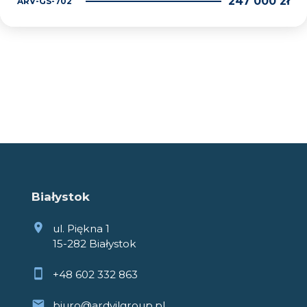
247 000 zł
ARV-GS-702
Białystok
ul. Piękna 1
15-282 Białystok
+48 602 332 863
biuro@ardvilgroup.pl