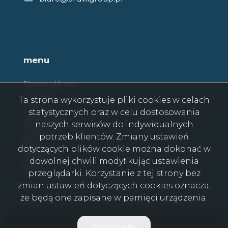
menu
Strona główna
O firmie
Ta strona wykorzystuje pliki cookies w celach
Oferty
statystycznych oraz w celu dostosowania
Zgłoszenia
naszych serwisów do indywidualnych
Ulubione
potrzeb klientów. Zmiany ustawień
Blog
dotyczących plików cookie można dokonać w
Kontakt
dowolnej chwili modyfikując ustawienia
Rodo
przeglądarki. Korzystanie z tej strony bez
zmian ustawień dotyczących cookies oznacza,
że będą one zapisane w pamięci urządzenia.
ARDVIL GROUP © 2026
Rozumiem