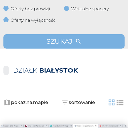
Oferty bez prowizji
Wirtualne spacery
Oferty na wyłączność
SZUKAJ
DZIAŁKI
BIAŁYSTOK
+
−
pokaz.na.mapie
sortowanie
tabela
list