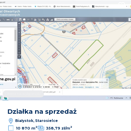
Dodaj
Oferta na wyłączność
Leaflet
|
© OpenMapTiles
© OpenStreetMap contributors
Działka na sprzedaż
Białystok, Starosielce
2
2
10 870 m
358,79 zł/m