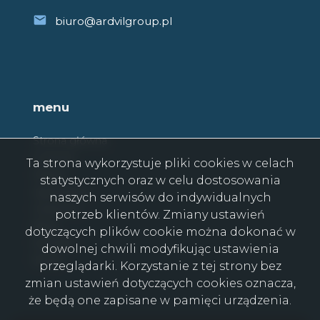
biuro@ardvilgroup.pl
menu
Strona główna
O firmie
Ta strona wykorzystuje pliki cookies w celach
Oferty
statystycznych oraz w celu dostosowania
Zgłoszenia
naszych serwisów do indywidualnych
Ulubione
potrzeb klientów. Zmiany ustawień
Blog
dotyczących plików cookie można dokonać w
Kontakt
dowolnej chwili modyfikując ustawienia
Rodo
przeglądarki. Korzystanie z tej strony bez
zmian ustawień dotyczących cookies oznacza,
że będą one zapisane w pamięci urządzenia.