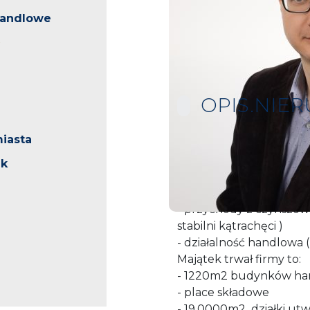
handlowe
OPIS.NIE
iasta
Wyłącznie w biurze 
ek
Państwu na sprzedaż dzi
stabilne dochody z dwóc
- przychody z czynszów
stabilni kątrachęci )
- działalność handlowa 
Majątek trwał firmy to:
- 1220m2 budynków h
- place składowe
- 19.0000m2 działki utw