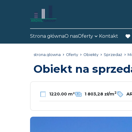
Strona główna
O nas
Oferty
Kontakt
fav
strona.glowna
Oferty
Obiekty
Sprzedaż
M
Obiekt na sprze
2
1220.00 m²
1 803,28 zł/m
AR