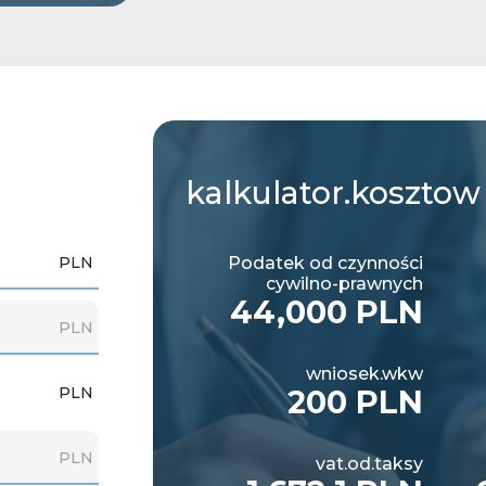
kalkulator.kosztow
PLN
Podatek od czynności
cywilno-prawnych
44,000 PLN
PLN
wniosek.wkw
PLN
200 PLN
PLN
vat.od.taksy