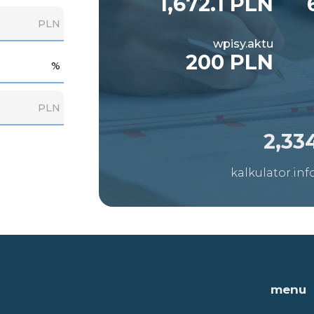
1,672.1 PLN
PLN
wpisy.aktu
200 PLN
%
PLN
2,33
kalkulator.inf
menu