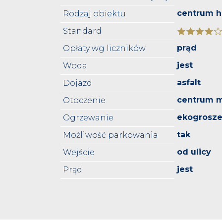
centrum 
Rodzaj obiektu
Standard
prąd
Opłaty wg liczników
jest
Woda
asfalt
Dojazd
centrum m
Otoczenie
ekogrosz
Ogrzewanie
tak
Możliwość parkowania
od ulicy
Wejście
jest
Prąd