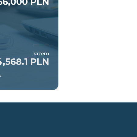
66,000 PLN
razem
4,568.1 PLN
o