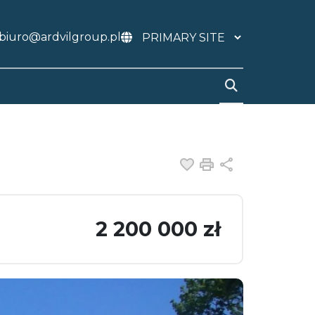
biuro@ardvilgroup.pl
Dodaj do ulubiony
Drukuj
Udostępnij
2 200 000 zł