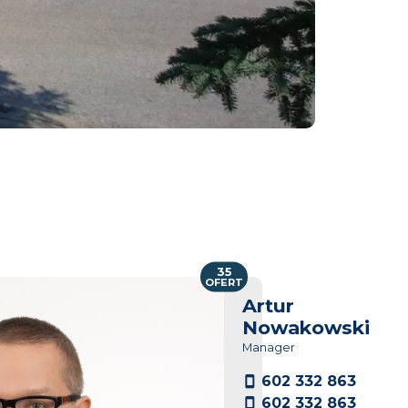
35
OFERT
Artur
Nowakowski
Manager
602 332 863
602 332 863