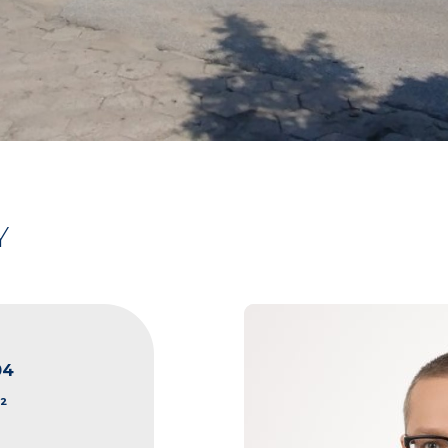
Y
04
²