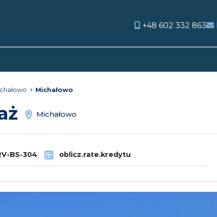
+48 602 332 863
orite
ichałowo
Michałowo
daż
Michałowo
V-BS-304
oblicz.rate.kredytu