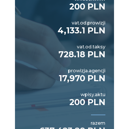
200 PLN
vat.od.prowizji
4,133.1 PLN
vat.od.taksy
728.18 PLN
prowizja.agencji
17,970 PLN
wpisy.aktu
200 PLN
razem