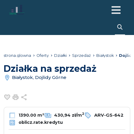
strona.glowna
Oferty
Działki
Sprzedaż
Białystok
Dojlid
Działka na sprzedaż
Białystok, Dojlidy Górne
Dodaj do ulubionych
Drukuj
Udostępnij
2
1390.00 m²
430,94 zł/m
ARV-GS-642
oblicz.rate.kredytu