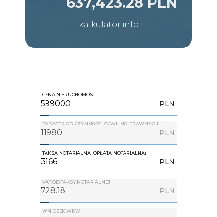
637,423.28 PLN
kalkulator.info
CENA.NIERUCHOMOSCI
PLN
PODATEK OD CZYNNOŚCI CYWILNO-PRAWNYCH
PLN
TAKSA NOTARIALNA (OPŁATA NOTARIALNA)
PLN
VAT.OD.TAKSY.NOTARIALNEJ
PLN
WNIOSEK.WKW