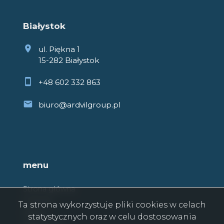
Białystok
ul. Piękna 1
15-282 Białystok
+48 602 332 863
biuro@ardvilgroup.pl
menu
Strona główna
O firmie
Ta strona wykorzystuje pliki cookies w celach
Oferty
statystycznych oraz w celu dostosowania