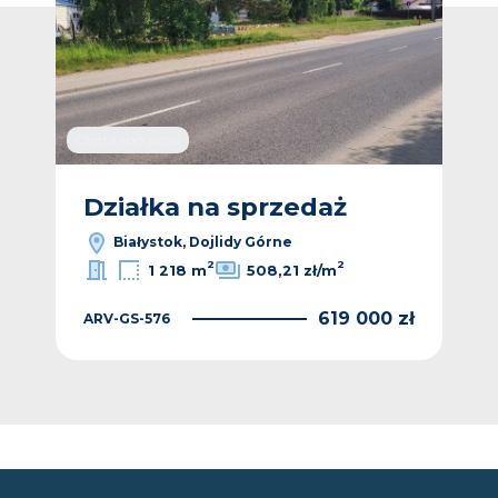
Oferta specjalna
Działka na sprzedaż
Dz
Białystok, Dojlidy Górne
2
2
1 218 m
508,21 zł/m
 zł
619 000 zł
ARV-GS-576
ARV