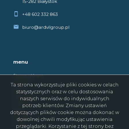
15-282 Białystok
+48 602 332 863
biuro@ardvilgroup.pl
menu
Strona główna
O firmie
Ta strona wykorzystuje pliki cookies w celach
Oferty
statystycznych oraz w celu dostosowania
Zgłoszenia
naszych serwisów do indywidualnych
Ulubione
potrzeb klientów. Zmiany ustawień
Blog
dotyczących plików cookie można dokonać w
Kontakt
dowolnej chwili modyfikując ustawienia
Rodo
przeglądarki. Korzystanie z tej strony bez