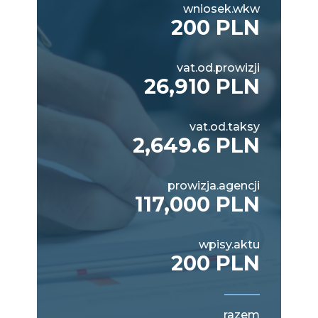
wniosek.wkw
200 PLN
vat.od.prowizji
26,910 PLN
vat.od.taksy
2,649.6 PLN
prowizja.agencji
117,000 PLN
wpisy.aktu
200 PLN
razem