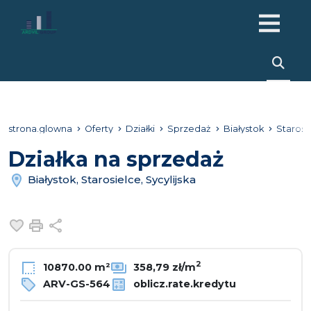
strona.glowna
Oferty
Działki
Sprzedaż
Białystok
Starosi
Działka na sprzedaż
Białystok, Starosielce, Sycylijska
Dodaj do ulubionych
Drukuj
Udostępnij
2
10870.00 m²
358,79 zł/m
ARV-GS-564
oblicz.rate.kredytu