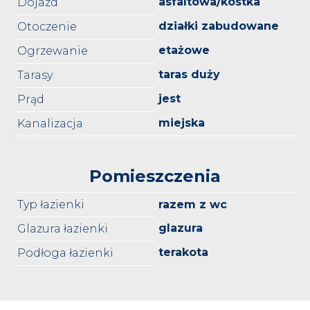
asfaltowa/kostka
Dojazd
działki zabudowane
Otoczenie
etażowe
Ogrzewanie
taras duży
Tarasy
jest
Prąd
miejska
Kanalizacja
Pomieszczenia
Typ łazienki
razem z wc
glazura
Glazura łazienki
terakota
Podłoga łazienki