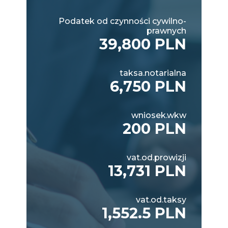
Podatek od czynności cywilno-
prawnych
39,800 PLN
taksa.notarialna
6,750 PLN
wniosek.wkw
200 PLN
vat.od.prowizji
13,731 PLN
vat.od.taksy
1,552.5 PLN