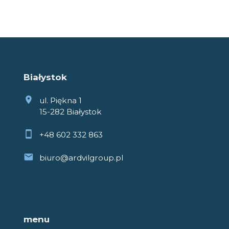
Białystok
ul. Piękna 1
15-282 Białystok
+48 602 332 863
biuro@ardvilgroup.pl
menu