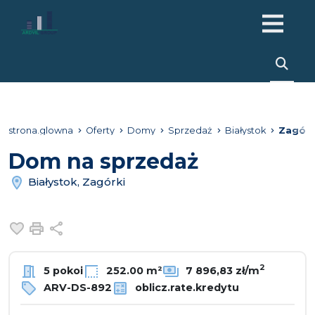
strona.glowna
Oferty
Domy
Sprzedaż
Białystok
Zagórk
Dom na sprzedaż
Białystok, Zagórki
Dodaj do ulubionych
Drukuj
Udostępnij
2
5 pokoi
252.00 m²
7 896,83 zł/m
ARV-DS-892
oblicz.rate.kredytu