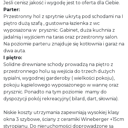
Jeśli cenisz jakość i wygodę jest to oferta dla Ciebie
.
Parter:
Przestronny hol z sprytnie ukrytą pod schodami na I
piętro dużą szafą , gustowna łazienka z wc
wyposażona w
prysznic. Gabinet, duża kuchnia z
jadalnią i wyjściem na taras oraz przestronny salon.
Na poziomie parteru znajduje się kotłownia i garaż na
dwa auta.
I piętro:
Solidne drewniane schody prowadzą na piętro z
przestronnego holu są wejścia do trzech dużych
sypialni, wygodnej garderoby ( wielkości pokoju),
pokoju kąpielowego wyposażonego w wannę oraz
prysznic. Ponadto na tym poziomie
mamy do
dyspozycji pokój rekreacyjny( bilard, dart, siłownia).
Niskie koszty utrzymania zapewniają wysokiej klasy
okna 3 szybowe, ściany z ceramiki Wineberger +15cm
styropianu. Do nieruchomości doprowadzone są